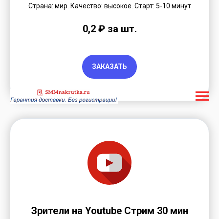
Страна: мир. Качество: высокое. Старт: 5-10 минут
0,2 ₽ за шт.
ЗАКАЗАТЬ
Зрители на Youtube Стрим 30 мин