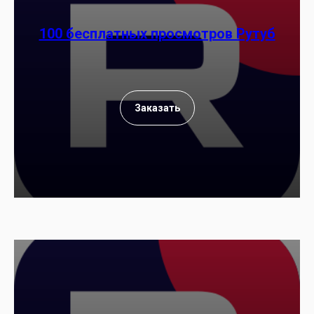
100 бесплатных просмотров Рутуб
Заказать