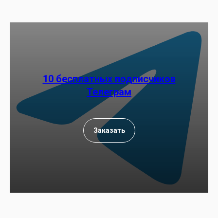
10 бесплатных подписчиков
Телеграм
Заказать