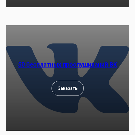
50 бесплатных прослушиваний ВК
Заказать