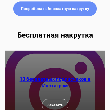
Попробовать бесплатную накрутку
Бесплатная накрутка
10 бесплатных подписчиков в
Инстаграм
Заказать