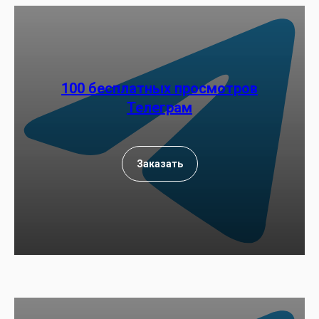
100 бесплатных просмотров
Телеграм
Заказать