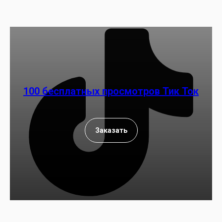
100 бесплатных просмотров Тик Ток
Заказать