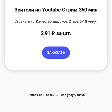
Зрители на Youtube Стрим 360 мин
Страна: мир. Качество: высокое. Старт: 5-10 минут
2,91 ₽ за шт.
ЗАКАЗАТЬ
Список соц. сетей
→
Все услуги Ютуб