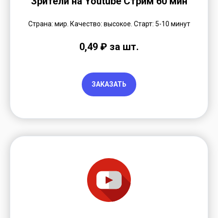
Зрители на Youtube Стрим 60 мин
Страна: мир. Качество: высокое. Старт: 5-10 минут
0,49 ₽ за шт.
ЗАКАЗАТЬ