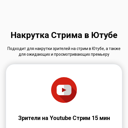
Накрутка Стрима в Ютубе
Подходит для накрутки зрителей на стрим в Ютубе, а также
для ожидающих и просмотривающих премьеру
Зрители на Youtube Стрим 15 мин