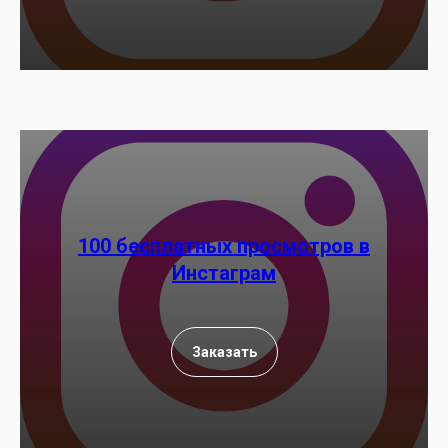
100 бесплатных просмотров в
Инстаграм
Заказать