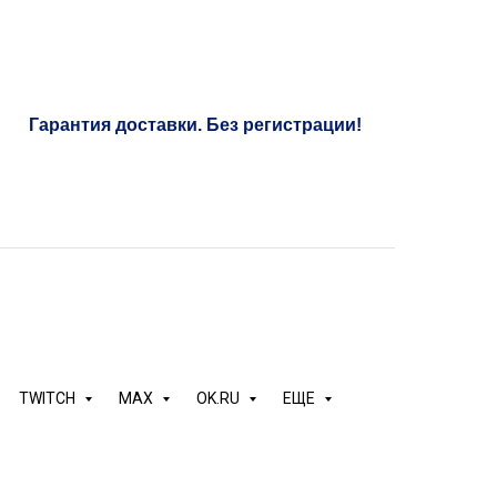
Гарантия доставки. Без регистрации!
м просмотры с пометкой "без списаний".
TWITCH
MAX
OK.RU
ЕЩЕ