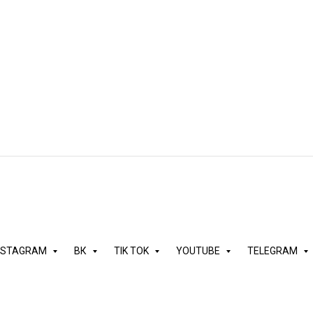
Накрутка просмотров Ютуб
 удержанием, из рекомендаций и др. источников, Shorts. Советуе
NSTAGRAM
ВК
TIK TOK
YOUTUBE
TELEGRAM