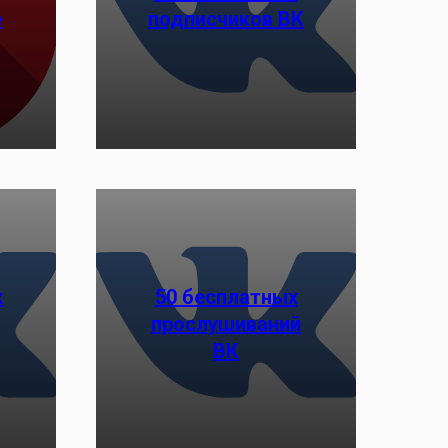
е
подписчиков ВК
Заказать
х
50 бесплатных
прослушиваний
Заказать
ВК