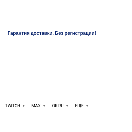
Гарантия доставки. Без регистрации!
аус
го на нашем сайте
TWITCH
MAX
OK.RU
ЕЩЕ