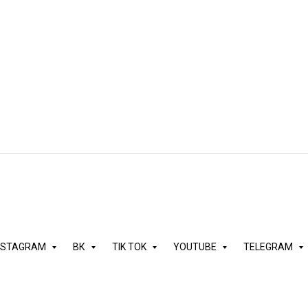
пить приглашение в Клабх
абхаус позволит пользоваться этой соц. сетью. Дешево получите е
NSTAGRAM
ВК
TIK TOK
YOUTUBE
TELEGRAM