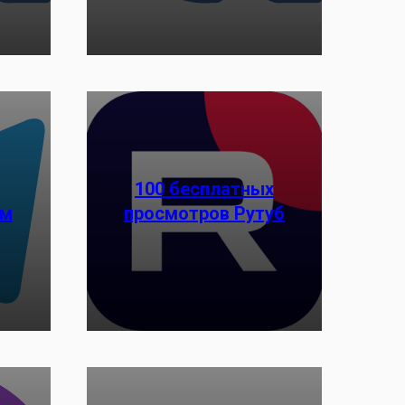
100 бесплатных
ам
просмотров Рутуб
Заказать