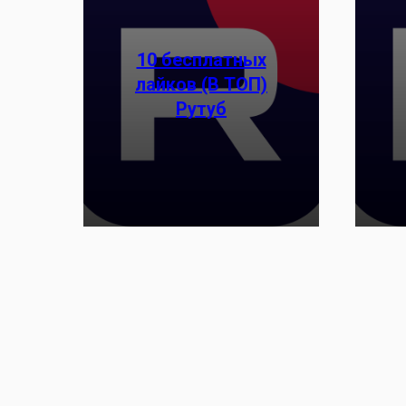
10 бесплатных
лайков (В ТОП)
Рутуб
Заказать