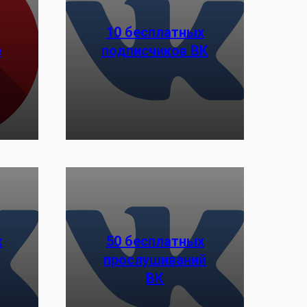
10 бесплатных
е
подписчиков ВК
Заказать
х
50 бесплатных
прослушиваний
Заказать
ВК