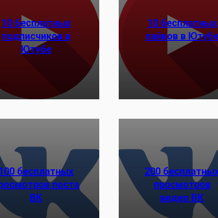
10 бесплатных
10 бесплатных
подписчиков в
лайков в Ютуб
Заказать
Заказать
Ютубе
100 бесплатных
200 бесплатны
росмотров поста
просмотров
Заказать
Заказать
ВК
видео ВК