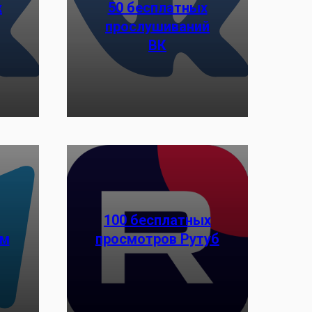
х
50 бесплатных
прослушиваний
Заказать
ВК
100 бесплатных
ам
просмотров Рутуб
Заказать