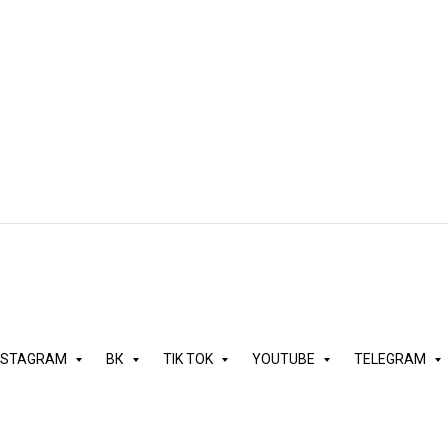
Накрутка отзывов Facebook 
, важно задуматься о том, чтобы купить отзывы в Фейсбуке. Ведь
т компании Meta, признанной экстремистской организацией и зап
NSTAGRAM
ВК
TIK TOK
YOUTUBE
TELEGRAM