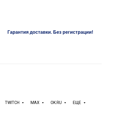
Гарантия доставки. Без регистрации!
*
 это вносит неоценимый вклад в раскрутку страницы.
рещенной в России
TWITCH
MAX
OK.RU
ЕЩЕ