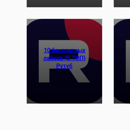
10 бесплатных
лайков (В ТОП)
Рутуб
Заказать